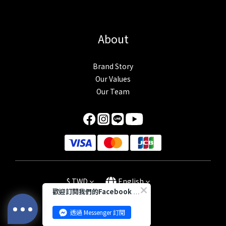
About
Brand Story
Our Values
Our Team
$
TWD
English
歡迎訂閱我們的Facebook 專頁
透過 Messenger 訂閱
Powered by SHOPLINE