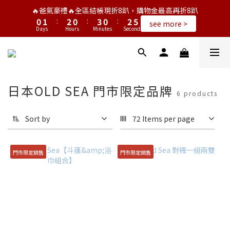
1
2
3
1
4
1
3
6
🔥爸氣豪禮🔥全區結帳現折8趴，購物金最高再折8趴
0
1
:
2
0
:
3
0
:
2
5
see more >
Days
Hours
Minutes
Seconds
0
1
2
1
4
0
1
0
3
0
2
1
0
日本OLD SEA 門市限定品牌
6 products
Sort by
72 Items per page
門市限定銷售
門市限定銷售