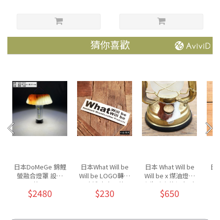
猜你喜歡
日本DoMeGe 錦鯉
日本What Will be
日本 What Will be
日本
螢融合燈罩 設計
Will be LOGO轉印
Will be x 煤油燈油
款/M
貼紙 大小兩款
壺牛毛皮革領套-小
$2480
$230
$650
MO
布