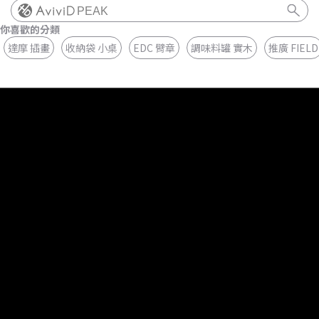
PEAK
你喜歡的分類
達摩 插畫
收納袋 小桌
EDC 臂章
調味料罐 實木
推廣 FIELD