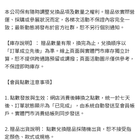
本公司保有隨時調整兌換品項及數量之權利。贈品依實際營
運、採購或參展狀況而定，各梯次活動不保證內容完全一
致；最新動態將發布於官方社群，恕不另行個別通知。
【庫存說明】： 贈品數量有限，換完為止，兌換順序以
「訂單成立先後」為準。線上頁面與實體門市庫存獨立計
算，恕不提供跨通路預留或調撥；頁面活動圖示僅供參考，
不保證即時庫存。
【會員點數注意事項】
1. 點數發放與生效：網店消費後轉換之點數，統一於七天
後、訂單狀態顯示為「已完成」，由系統自動發送至會員帳
戶。實體門市消費結帳則同步發送。
2. 贈品出貨說明： 點數兌換贈品採隨機出貨，恕不接受指
定顏色、款式或規格。