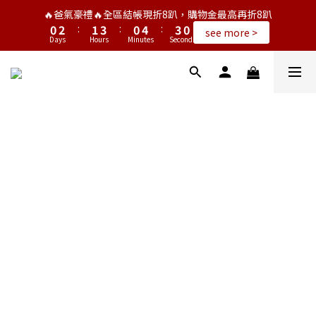
1
3
2
4
1
5
4
1
🔥爸氣豪禮🔥全區結帳現折8趴，購物金最高再折8趴
0
2
:
1
3
:
0
4
:
3
0
see more >
Days
Hours
Minutes
Seconds
1
0
2
3
2
0
1
2
1
0
1
0
0