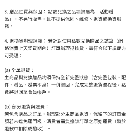
3. 贈品性質與保固： 點數兌換之品項歸屬為「活動贈
品」，不另行販售，且不提供保固、維修、退貨或換貨服
務。
4. 退換貨辦理規範： 若針對使用點數兌換贈品之該筆（網
路消費七天鑑賞期內）訂單辦理退換貨，需符合以下規範方
可受理：
(a) 全單退貨：
主商品與兌換贈品均須保持全新完整狀態（含完整包裝、配
件、贈品、發票本身）一併退回，完成完整退貨流程後，點
數將退回至會員帳戶。
(b) 部分退貨與運費：
若包含贈品之訂單，辦理部分主商品退貨，保留下的訂單金
額若未達免運門檻，消費者需負擔該訂單之原始運費（將於
退款中扣除或酌收）。