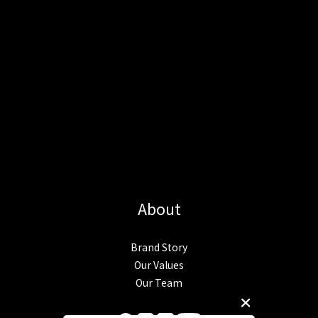
About
Brand Story
Our Values
Our Team