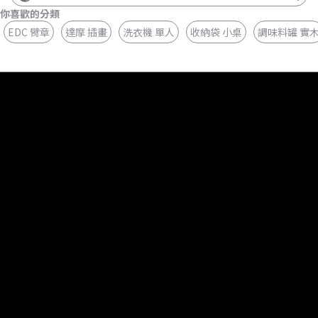
你喜歡的分類
EDC 臂章
達摩 插畫
洗衣機 單人
收納袋 小桌
調味料罐 實