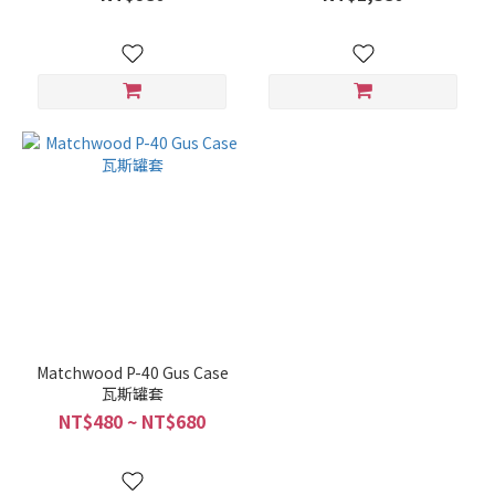
Matchwood P-40 Gus Case
瓦斯罐套
NT$480 ~ NT$680