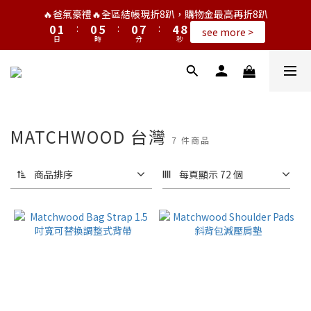
9
1
2
1
6
1
8
5
🔥爸氣豪禮🔥全區結帳現折8趴，購物金最高再折8趴
8
0
1
:
0
5
:
0
7
:
4
see more >
7
日
時
分
秒
0
4
6
3
6
3
5
2
5
2
4
1
4
1
3
0
3
0
2
2
1
1
MATCHWOOD 台灣
0
0
7 件商品
商品排序
每頁顯示 72 個