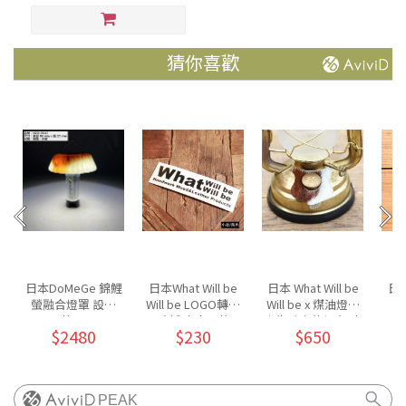
猜你喜歡
日本DoMeGe 錦鯉
日本What Will be
日本 What Will be
日本
螢融合燈罩 設計
Will be LOGO轉印
Will be x 煤油燈油
款/M
貼紙 大小兩款
壺牛毛皮革領套-小
$2480
$230
$650
MO
布
PEAK