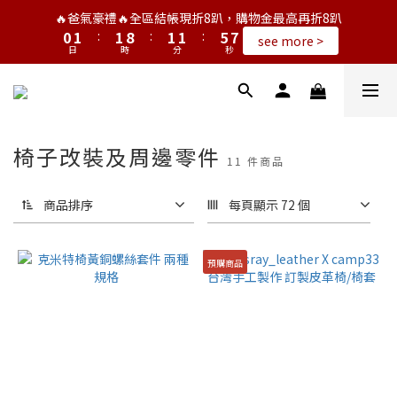
1
2
2
9
2
2
6
8
🔥爸氣豪禮🔥全區結帳現折8趴，購物金最高再折8趴
0
1
:
1
8
:
1
1
:
5
7
see more >
日
時
分
秒
0
0
7
0
0
4
6
6
3
5
5
2
4
4
1
3
3
0
2
椅子改裝及周邊零件
2
1
11 件商品
1
0
0
商品排序
每頁顯示 72 個
預購商品