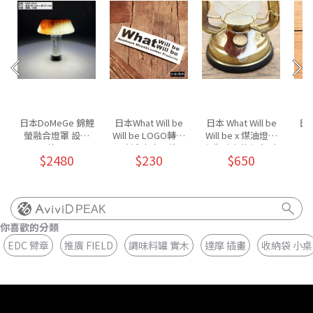
日本DoMeGe 錦鯉
日本What Will be
日本 What Will be
日本
螢融合燈罩 設計
Will be LOGO轉印
Will be x 煤油燈油
款/M
貼紙 大小兩款
壺牛毛皮革領套-小
$2480
$230
$650
MO
布
PEAK
你喜歡的分類
EDC 臂章
推廣 FIELD
調味料罐 實木
達摩 插畫
收納袋 小桌