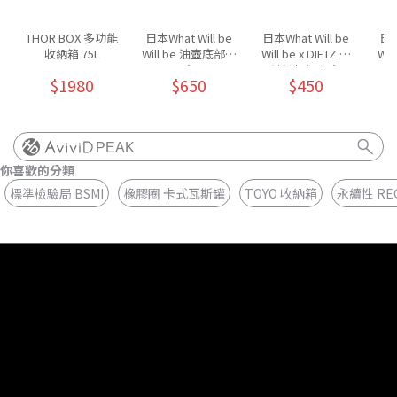
THOR BOX 多功能
日本What Will be
日本What Will be
日本
收納箱 75L
Will be 油壺底部皮
Will be x DIETZ 煤
Wil
套
油燈提把皮套
$1980
$650
$450
PEAK
你喜歡的分類
標準檢驗局 BSMI
橡膠圈 卡式瓦斯罐
TOYO 收納箱
永續性 RE