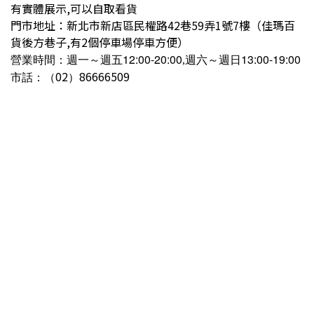
有實體展示,可以自取看貨
門市地址：新北市新店區民權路42巷59弄1號7樓（佳瑪百
貨後方巷子,有2個停車場停車方便）
營業時間：
～
12:00-20:00
13:00-19:00
週一
週五
,週六～週日
02
86666509
市話：（
）