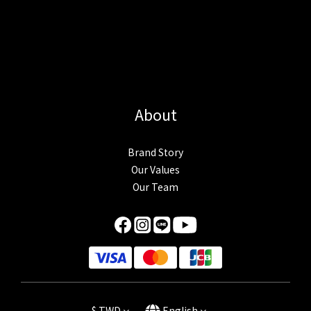
About
Brand Story
Our Values
Our Team
$
TWD
English