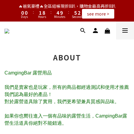
1
1
2
9
5
6
3
🔥爸氣豪禮🔥全區結帳現折8趴，購物金最高再折8趴
0
0
:
1
8
:
4
9
:
5
2
see more >
Days
Hours
Minutes
Seconds
0
7
3
8
4
1
6
2
7
3
0
5
1
6
2
4
0
5
1
3
4
0
2
3
ABOUT
1
2
0
1
0
CamgingBar 露營用品
我們是賣家也是玩家，所有的商品都經過測試和使用才推薦
我們認為最好的產品！
對於露營道具除了實用，我們更希望兼具質感與品味。
如果你也嚮往進入一個有品味的露營生活，CampingBar露
營生活道具你絕對不能錯過。