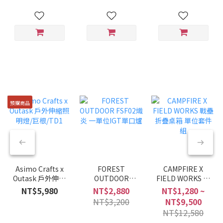
預購商品
Asimo Crafts x
FOREST
CAMPFIRE X
Outask 戶外伸縮
OUTDOOR
FIELD WORKS 戰
照明燈/巨根/TD1
FSF02熾炎 一單
壘折疊桌箱 單位
NT$5,980
NT$2,880
NT$1,280 ~
位IGT單口爐
套件組
NT$3,200
NT$9,500
NT$12,580