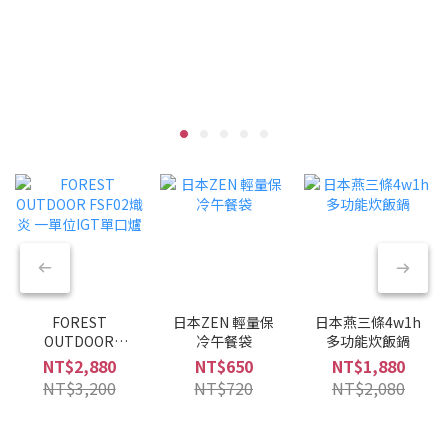
FOREST
日本ZEN 輕量保
日本燕三條4w1h
OUTDOOR
冷午餐袋
多功能炊飯鍋
FSF02熾炎 一單
NT$2,880
NT$650
NT$1,880
位IGT單口爐
NT$3,200
NT$720
NT$2,080