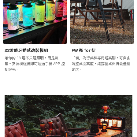
38燈藍牙動感改裝模組
FW 衡 for 衍
讓你的 38 燈不只是照明，而是氣
「衡」為衍桌框專用增高腳，可自由
氛。安裝模組後即可透過手機 APP 控
調整桌面高度，讓露營桌保持最佳穩
制燈光。
定度。