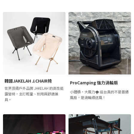
韓國JAKELAH J.CHAIR椅
ProCamping 強力渦輪扇
世界頂級戶外品牌 JAKELAH 的高性能
小體積，大風力🌪️ 這台真的不是普通
露營椅，主打輕量、耐用與舒適兼
風扇，是渦輪級送風！
具。