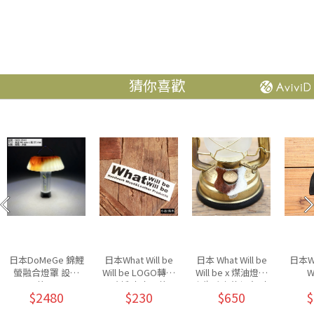
猜你喜歡
日本DoMeGe 錦鯉
日本What Will be
日本 What Will be
日本Wha
螢融合燈罩 設計
Will be LOGO轉印
Will be x 煤油燈油
W
款/M
貼紙 大小兩款
壺牛毛皮革領套-小
O
$2480
$230
$650
$
MON
布章