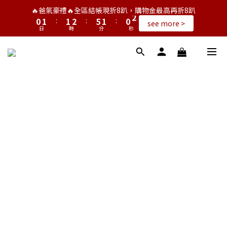
1
2
2
3
6
2
1
2
🔥爸氣豪禮🔥全區結帳現折8趴，購物金最高再折8趴
0
1
:
1
2
:
5
1
:
0
1
see more >
日
時
分
秒
0
0
1
4
0
0
0
3
2
1
0