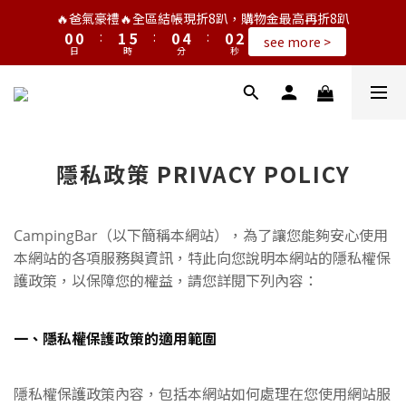
3
1
1
2
6
1
5
1
🔥爸氣豪禮🔥全區結帳現折8趴，購物金最高再折8趴
2
0
0
:
1
5
:
0
4
:
0
1
see more >
日
時
分
秒
0
4
3
0
3
2
2
1
1
0
0
隱私政策 PRIVACY POLICY
CampingBar（以下簡稱本網站），為了讓您能夠安心使用
本網站的各項服務與資訊，特此向您說明本網站的隱私權保
護政策，以保障您的權益，請您詳閱下列內容：
一、隱私權保護政策的適用範圍
隱私權保護政策內容，包括本網站如何處理在您使用網站服