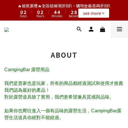
1
3
1
3
5
5
3
9
🔥爸氣豪禮🔥全區結帳現折8趴，購物金最高再折8趴
0
2
:
0
2
:
4
4
:
2
8
see more >
Days
Hours
Minutes
Seconds
1
1
3
3
1
7
0
0
2
2
0
6
1
1
5
0
0
4
3
2
ABOUT
1
0
CamgingBar 露營用品
我們是賣家也是玩家，所有的商品都經過測試和使用才推薦
我們認為最好的產品！
對於露營道具除了實用，我們更希望兼具質感與品味。
如果你也嚮往進入一個有品味的露營生活，CampingBar露
營生活道具你絕對不能錯過。