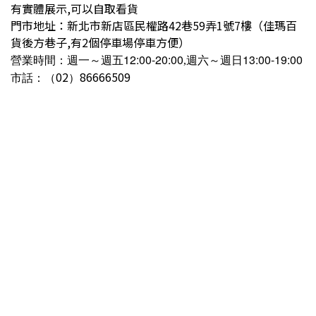
有實體展示,可以自取看貨
門市地址：新北市新店區民權路42巷59弄1號7樓（佳瑪百
貨後方巷子,有2個停車場停車方便）
營業時間：
～
12:00-20:00
13:00-19:00
週一
週五
,週六～週日
02
86666509
市話：（
）