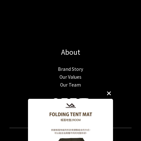
About
Brand Story
Our Values
Our Team
$
TWD
English