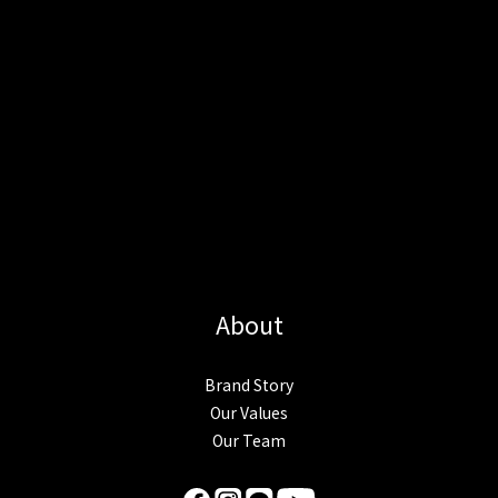
About
Brand Story
Our Values
Our Team