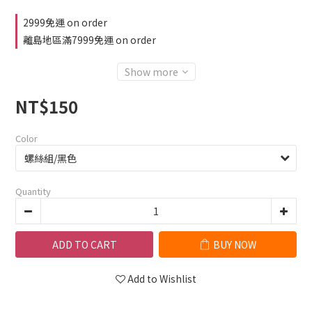
2999免運 on order
離島地區滿7999免運 on order
Show more
NT$150
Color
Quantity
ADD TO CART
BUY NOW
Add to Wishlist