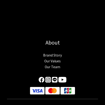
About
Brand Story
Our Values
Our Team