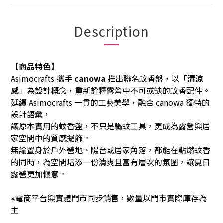
Description
【商品特色】
Asimocrafts 攜手
canowa
推出聯名蚊香盤，以「
清涼
感
」為設計概念，重新詮釋露營中不可或缺的蚊香配件。
延續 Asimocrafts 一貫的工藝美學，融合 canowa 獨特的
設計語彙，
讓原本實用的蚊香盤，不只是驅蚊工具，更成為露營與居
家空間中的質感擺飾。
無論置身於戶外營地、陽台或居家角落，都能在點燃蚊香
的同時，為空間增添一份清爽且富有層次的氛圍，讓夏日
露營更加愜意。
電商平台與實體門市同步銷售，數量以門市實際庫存為
※
主