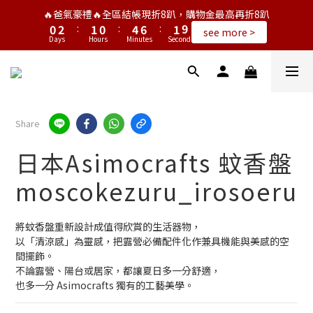
1
3
2
1
5
7
2
9
🔥爸氣豪禮🔥全區結帳現折8趴，購物金最高再折8趴
0
2
:
1
0
:
4
6
:
1
8
see more >
Days
Hours
Minutes
Seconds
1
0
3
5
0
7
0
2
4
6
1
3
5
0
2
4
1
3
0
2
Share
1
0
日本Asimocrafts 蚊香盤
moscokezuru_irosoeru
將蚊香盤重新設計成值得欣賞的生活器物，
以「清涼感」為靈感，把露營必備配件化作兼具機能與美感的空
間擺飾。
不論露營、陽台或居家，都讓夏日多一分舒適，
也多一分 Asimocrafts 獨有的工藝美學。