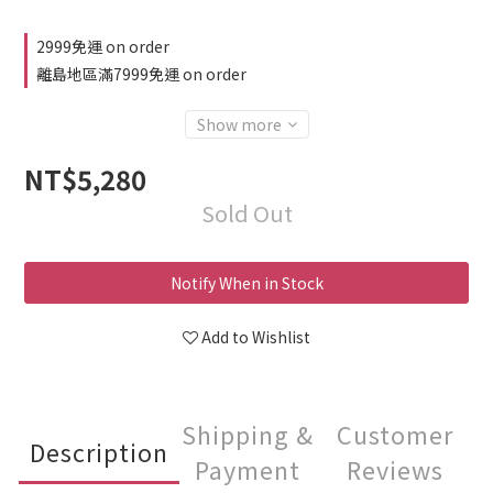
2999免運 on order
離島地區滿7999免運 on order
Show more
NT$5,280
Sold Out
Notify When in Stock
Add to Wishlist
Shipping &
Customer
Description
Payment
Reviews