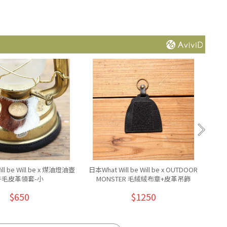
ll be Will be x 煤油燈油壺
日本What Will be Will be x OUTDOOR
日本Wh
牛毛皮革領套-小
MONSTER 毛絨絨布章+皮革吊飾
$650
$1250