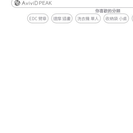
PEAK
你喜歡的分類
EDC 臂章
達摩 插畫
洗衣機 單人
收納袋 小桌