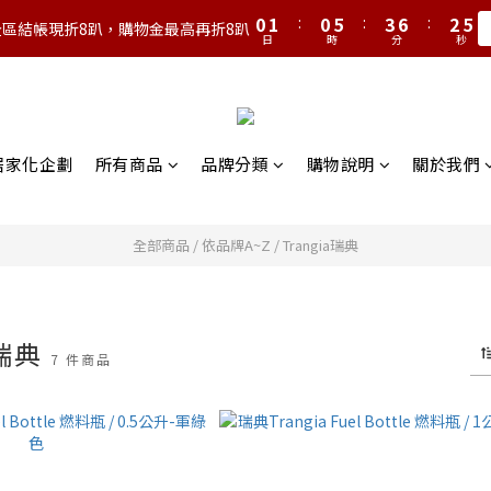
1
2
1
6
4
7
3
5
0
1
:
0
5
:
3
6
:
2
4
全區結帳現折8趴，購物金最高再折8趴
日
時
分
秒
0
4
2
5
1
3
3
1
4
0
2
2
0
3
1
1
2
0
0
1
營居家化企劃
所有商品
品牌分類
購物說明
關於我們
0
全部商品
/
依品牌A~Z
/
Trangia瑞典
A瑞典
7 件商品