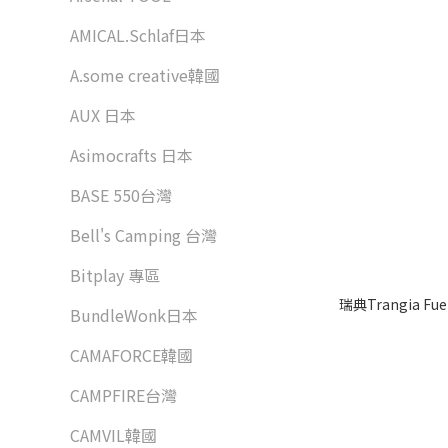
AMICAL.Schlaf日本
A.some creative韓國
AUX 日本
Asimocrafts 日本
BASE 550台灣
Bell's Camping 台灣
Bitplay 專區
瑞典Trangia Fue
BundleWonk日本
CAMAFORCE韓國
CAMPFIRE台灣
CAMVIL韓國