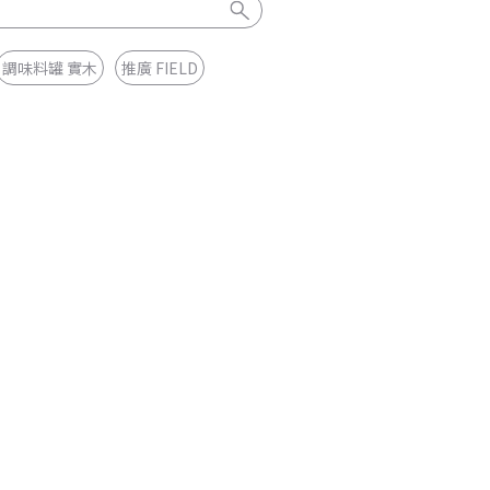
調味料罐 實木
推廣 FIELD