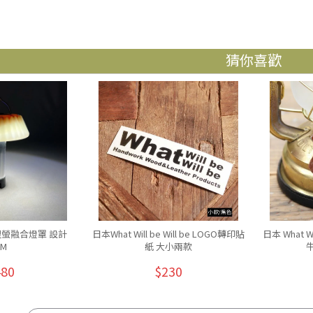
猜你喜歡
錦鯉螢融合燈罩 設計
日本What Will be Will be LOGO轉印貼
日本 What Wi
/M
紙 大小兩款
480
$230