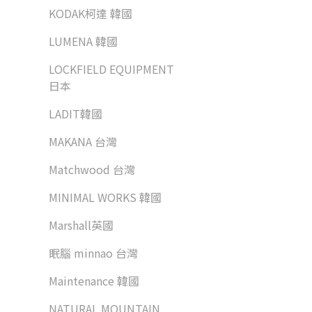
KODAK柯達 韓國
LUMENA 韓國
LOCKFIELD EQUIPMENT
日本
LADIT韓國
MAKANA 台灣
Matchwood 台灣
MINIMAL WORKS 韓國
Marshall英國
眠腦 minnao 台灣
Maintenance 韓國
NATURAL MOUNTAIN