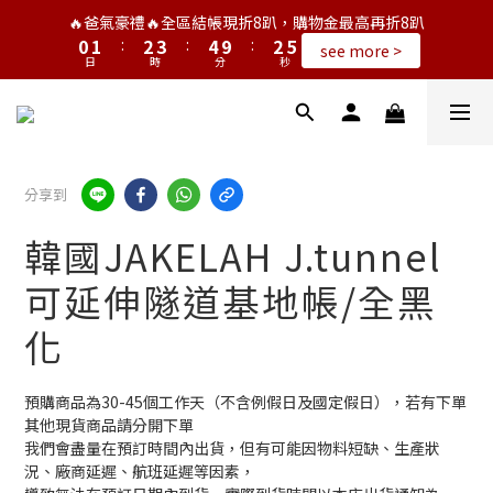
1
2
3
4
5
3
5
🔥爸氣豪禮🔥全區結帳現折8趴，購物金最高再折8趴
0
1
:
2
3
:
4
9
:
2
4
see more >
日
時
分
秒
0
1
2
3
8
1
3
0
1
2
7
0
2
0
1
6
1
0
5
0
4
3
分享到
2
1
韓國JAKELAH J.tunnel
0
可延伸隧道基地帳/全黑
化
預購商品為30-45個工作天（不含例假日及國定假日），若有下單
其他現貨商品請分開下單
我們會盡量在預訂時間內出貨，但有可能因物料短缺、生產狀
況、廠商延遲、航班延遲等因素，