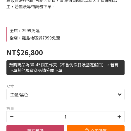
導致無法在預訂日期內到貨，實際到貨時間以本店出貨通知為
主，若無法等待請勿下單。
全店，2999免運
全店，離島地區滿7999免運
NT$26,800
預購商品為30-45個工作天（不含例假日及國定假日），若有
下單其他現貨商品請分開下單
尺寸
數量
現在預購
立即購買