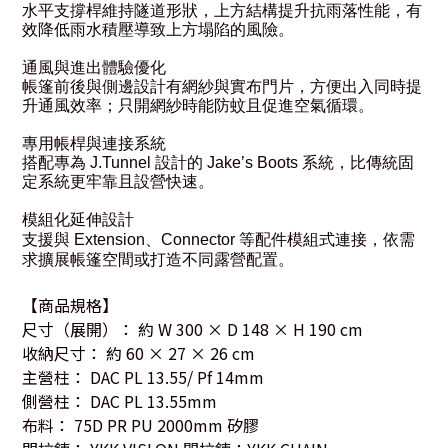
水平支撐桿維持隧道形狀，上方結構提升抗雨落性能，有
效降低雨水積壓導致上方塌陷的風險。
通風與進出體驗優化
帳篷前後與側邊設計有網紗與實布門片，方便出入同時提
升通風效率；只開網紗時能防蚊且促進空氣循環。
專用帳桿與連接系統
搭配專為 J.Tunnel 設計的 Jake’s Boots 系統，比傳統固
定系統更牢靠且設營快速。
模組化延伸設計
支援與 Extension、Connector 等配件模組式連接，依需
求擴展帳篷空間或打造不同露營配置。
【商品規格】
尺寸（展開）： 約 W 300 × D 148 × H 190 cm
收納尺寸： 約 60 × 27 × 26 cm
主營柱： DAC PL 13.55/ Pf 14mm
側營柱： DAC PL 13.55mm
布料： 75D PR PU 2000mm 矽膠