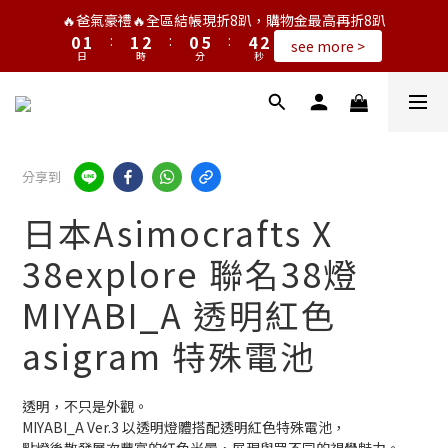
3
1
2
2
3
1
6
5
🔥爸氣豪禮🔥全區結帳現折8趴，購物金最高再折8趴
2
0
1
:
1
2
:
0
5
:
4
see more >
1
日
時
分
秒
0
0
1
4
3
0
0
3
2
2
1
1
0
0
分享到
日本Asimocrafts X
38explore 聯名38燈
MIYABI_A 透明紅色
asigram 特殊電池
透明，不只是外觀。
MIYABI_A Ver.3 以透明燈體搭配透明紅色特殊電池，