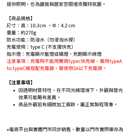
提供照明，也為露營與居家空間增添獨特氛圍。
【商品規格】
尺寸：高：10.3cm ，Φ：4.2 cm
重量：約270g
防水功能：防潑水（勿浸泡水裡）
充電使用：type C (不支援快充）
指示燈：充電顯示藍燈或橘燈，充飽顯示綠燈
注意事項：充電時不能用雙頭typec快充線，需用typeA
to.typeC線搭配充電器，需使用5A以下充電頭。
【注意事項】
因透明材質特性，在不同光線環境下，外觀與發光
效果可能略有差異。
商品外觀若有細微加工痕跡，屬正常製程現象。
電商平台與實體門市同步銷售，數量以門市實際庫存為
※