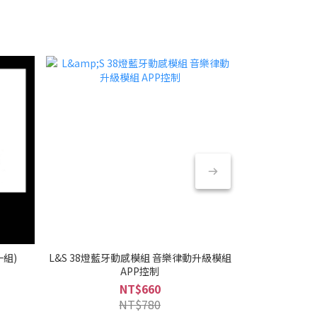
一組)
L&S 38燈藍牙動感模組 音樂律動升級模組
日本 38exp
APP控制
NT$660
NT$780