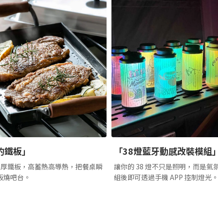
的鐵板」
「38燈藍牙動感改裝模組
 極厚鐵板，高蓄熱高導熱，把餐桌瞬
讓你的 38 燈不只是照明，而是氣
板燒吧台。
組後即可透過手機 APP 控制燈光