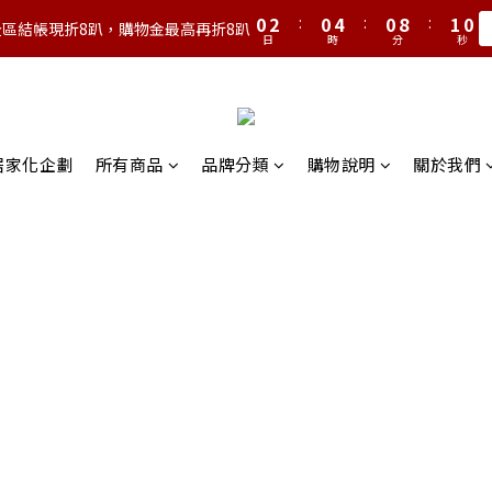
1
3
1
5
1
9
1
0
2
:
0
4
:
0
8
:
0
9
全區結帳現折8趴，購物金最高再折8趴
日
時
分
秒
1
3
7
8
0
2
6
7
1
5
6
0
4
5
3
4
營居家化企劃
所有商品
品牌分類
購物說明
關於我們
2
3
1
2
0
1
0