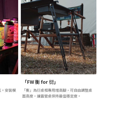
」
「FW 衡 for 衍」
氛。安裝模
「衡」為衍桌框專用增高腳，可自由調整桌
。
面高度，讓露營桌保持最佳穩定度。