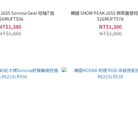
26SS Sorona Gear 短袖T恤
韓國 SNOW PEAK 26SS 棉質露營
26MUFTS06
S26MUFTS78
NT$1,380
NT$1,380
NT$1,880
NT$1,880