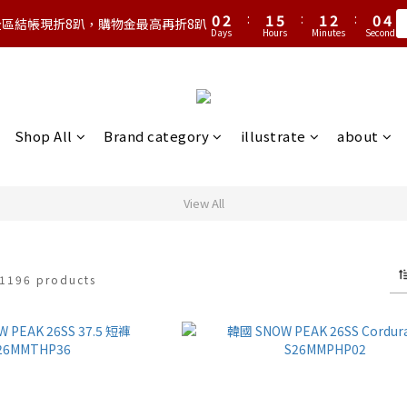
1
3
2
6
2
3
1
4
0
2
:
1
5
:
1
2
:
0
3
全區結帳現折8趴，購物金最高再折8趴
Days
Hours
Minutes
Seconds
1
0
4
0
1
2
0
3
0
1
2
0
1
0
Shop All
Brand category
illustrate
about
View All
1196 products