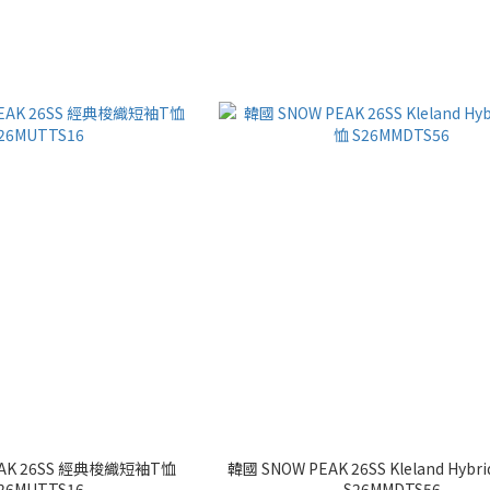
EAK 26SS 經典梭織短袖T恤
韓國 SNOW PEAK 26SS Kleland Hyb
26MUTTS16
S26MMDTS56