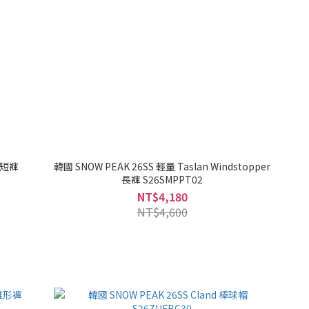
a 短褲
韓國 SNOW PEAK 26SS 輕量 Taslan Windstopper
長褲 S26SMPPT02
NT$4,180
NT$4,600