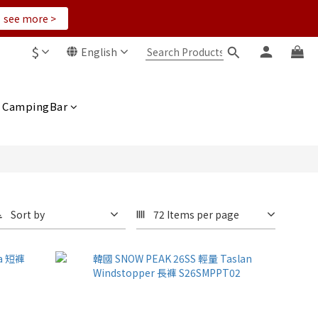
see more >
$
English
CampingBar
Sort by
72 Items per page