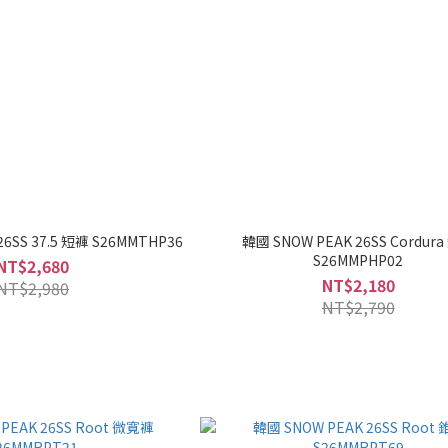
6SS 37.5 短褲 S26MMTHP36
韓國 SNOW PEAK 26SS Cordur
S26MMPHP02
NT$2,680
NT$2,180
NT$2,980
NT$2,790