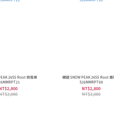
EAK 26SS Root 微寬褲
韓國 SNOW PEAK 26SS Root 
26MMRPT21
S26MMRPT69
NT$2,800
NT$2,800
NT$3,080
NT$3,080