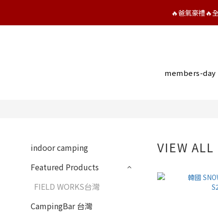
🔥爸氣豪禮
members-day
VIEW ALL
indoor camping
Featured Products
FIELD WORKS台灣
CampingBar 台灣