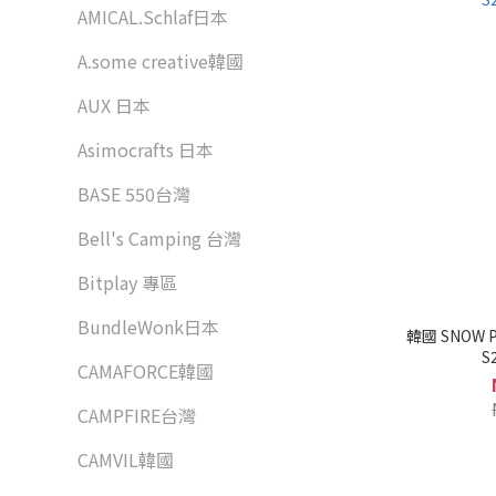
AMICAL.Schlaf日本
A.some creative韓國
AUX 日本
Asimocrafts 日本
BASE 550台灣
Bell's Camping 台灣
Bitplay 專區
BundleWonk日本
韓國 SNOW P
S
CAMAFORCE韓國
CAMPFIRE台灣
CAMVIL韓國