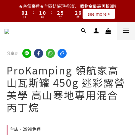
7
1
2
2
1
3
6
3
🔥爸氣豪禮🔥全區結帳現折8趴，購物金最高再折8趴
6
0
1
:
1
0
:
2
5
:
2
5
see more >
日
時
分
秒
0
0
1
4
1
4
0
3
0
3
2
2
1
1
0
0
分享到
ProKamping 領航家高
山瓦斯罐 450g 迷彩露營
美學 高山寒地專用混合
丙丁烷
全店，2999免運