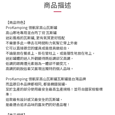
商品描述
【商品特色】
ProKamping 領航家高山瓦斯罐
高山寒地專用混合丙丁烷 瓦斯罐
迷彩風格的瓦斯罐, 更有氣質更好搭配
不需要多此一舉去花時間和力氣幫它穿上外套
它可以直接跟您的爐具或是燈具做結合，
不論是放在餐桌上、掛在營柱上，或是隨性地放在地上，
迷彩罐體的迷人外觀顯得既低調卻又高調，
低調的跟周遭元素融為一體卻不顯突兀，
高調的跳脫俗套又展現出獨特的個人品味。
ProKamping 領航家高山瓦斯罐瓦斯罐是台灣品牌
而且跟日本品牌都相同, 都是韓國裝罐~
至於生產的部分使用最安全最高生產規格！並符合國家檢驗標
準！
這款最有設計感又最安全的瓦斯罐，
是最適合追求品味的露友們的好產品喔！
【商品規格】