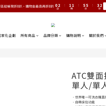
1
3
2
2
6
6
4
2
0
2
:
1
1
:
5
5
:
3
1
全區結帳現折8趴，購物金最高再折8趴
日
時
分
秒
1
0
0
4
4
2
0
0
3
3
1
2
2
0
1
1
0
0
營居家化企劃
所有商品
品牌分類
購物說明
關於我們
ATC雙
單人/單
．世界唯一可洗衣機直
．自帶床包功能