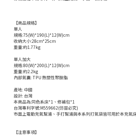
【商品規格】
單人
規格:75(W)*190(L)*12(W)cm
收納大小:28cm*25cm
重量:約1.77kg
單人加大
規格:80(W)*200(L)*12(W)cm
重量:約2.2kg
內部氣囊: TPU 熱塑性聚胺脂
產地: 中國
設計: 台灣
本商品為:同色系床*1、修補包*1
台灣專利字號:M559662(仿冒必究)
市面上電動充氣幫浦、手打幫浦與本系列打氣袋皆可用於本充氣
【注意事項】