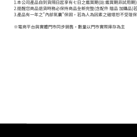
1.本公司產品自到貨隔日起享有七日之鑑賞期(註:鑑賞期非試用期
2.提醒您商品退貨時務必保持商品全新完整(含配件 贈品 加購品
3.產品有一年之"內部氣囊"保固，若為人為因素之破壞恕不受理
※電商平台與實體門市同步銷售，數量以門市實際庫存為主