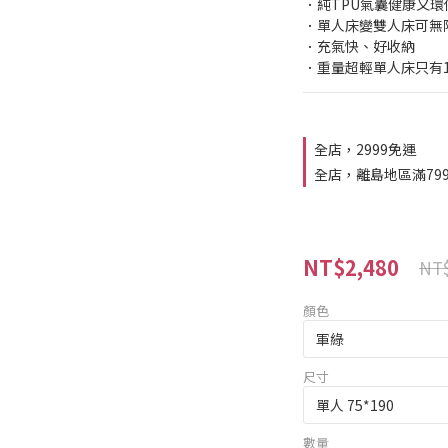
．純TPU氣囊健康又環
．單人床變雙人床可無
．充氣快、好收納
．重量超輕單人床只有1.3
全店，2999免運
全店，離島地區滿79
NT$2,480
NT$
顏色
尺寸
數量