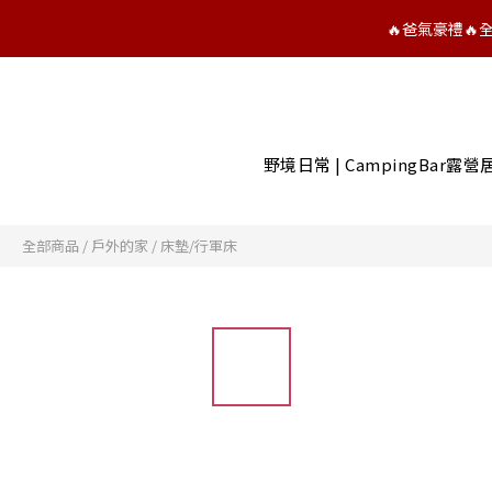
🔥爸氣豪禮
野境日常 | CampingBar露
全部商品
/
戶外的家
/
床墊/行軍床