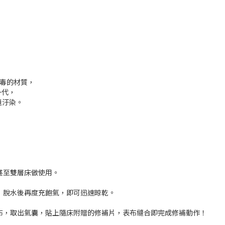
無毒的材質，
一代，
境汙染。
甚至雙層床做使用。
，脫水後再度充飽氣，即可迅速晾乾。
布，取出氣囊，貼上隨床附贈的修補片，表布縫合即完成修補動作！