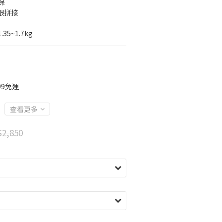
保
限拼接
5~1.7kg
99免運
查看更多
2,850