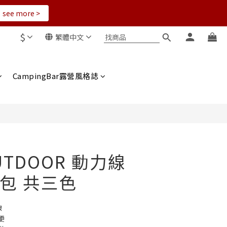
see more >
$
繁體中文
立即購買
CampingBar露營風格誌
UTDOOR 動力線
包 共三色
線
便