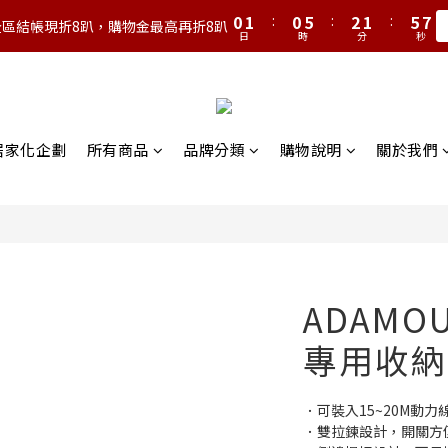
1
2
1
6
3
2
6
8
0
1
:
0
5
:
2
1
:
5
7
全區結帳現折8趴，購物金最高再折8趴
日
時
分
秒
0
4
1
0
4
6
3
0
3
5
2
2
4
1
1
3
0
0
2
營居家化企劃
所有商品
品牌分類
購物說明
關於我們
1
0
ADAMO
專用收納
．可裝入15~20M動力
．雙拉鍊設計，開關方