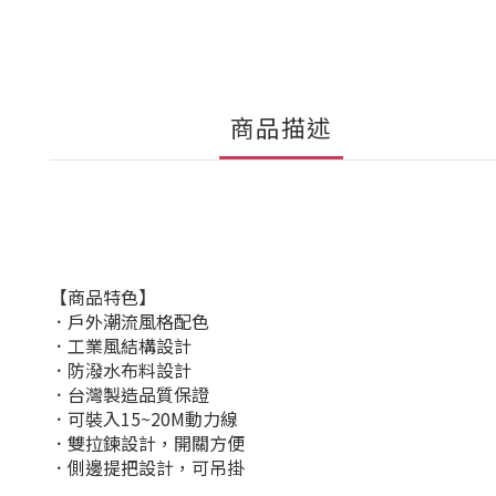
商品描述
【商品特色】
．戶外潮流風格配色
．工業風結構設計
．防潑水布料設計
．台灣製造品質保證
．可裝入15~20M動力線
．雙拉鍊設計，開關方便
．側邊提把設計，可吊掛