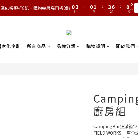
1
3
1
2
4
7
1
2
0
2
:
0
1
:
3
6
:
0
1
全區結帳現折8趴，購物金最高再折8趴
日
時
分
秒
1
0
2
5
0
0
1
4
0
3
2
1
營居家化企劃
所有商品
品牌分類
購物說明
關於我們
0
Campi
廚房組
CampingBar狂派箱*2
FIELD WORKS 一單位