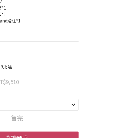
2
座*1
板*1
stand燈柱*1
99免運
T$9,510
售完
貨到通知我