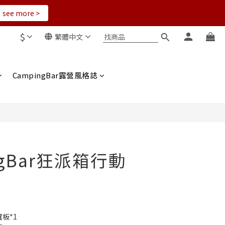
see more >
$
繁體中文
CampingBar露營風格誌
ngBar狂派箱行動
爐板*1