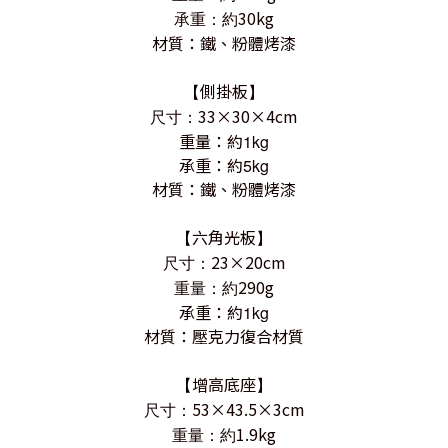
30kg
承重：約
材質：鐵、粉體烤漆
側掛板
【
】
33×30×4cm
尺寸：
重量：約
1kg
承重：約
5kg
材質：鐵、粉體烤漆
六角光板
【
】
23×20cm
尺寸：
290g
重量：約
承重：約
1kg
材質：壓克力復合材質
增高底座
【
】
53×43.5×3cm
尺寸：
1.9kg
重量：約