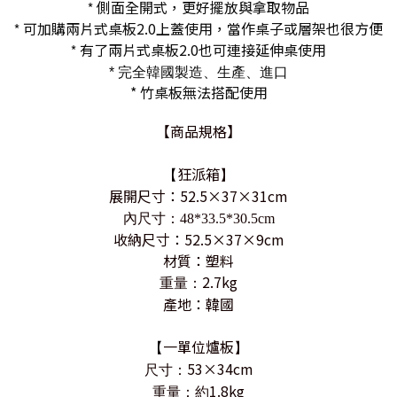
側面全開式，更好擺放與拿取物品
*
可加購兩片式桌板2.0上蓋使用，當作桌子或層架也很方便
*
有了兩片式桌板2.0也可連接延伸桌使用
*
* 完全韓國製造、生產、進口
* 竹桌板無法搭配使用
【商品規格】
狂派箱
【
】
展開尺寸：52.5×37×31cm
內尺寸：48*33.5*30.5cm
收納尺寸：52.5×37×9cm
材質：塑料
2.7kg
重量：
產地：韓國
一單位爐板
【
】
53×34cm
尺寸：
1.8kg
重量：約