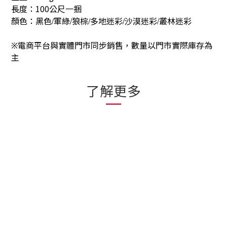
長度：100公尺一捆
顏色：黑色
軍綠
狼棕
多地迷彩
沙漠迷彩
叢林迷彩
/
/
/
/
/
電商平台與實體門市同步銷售，數量以門市實際庫存為
※
主
了解更多