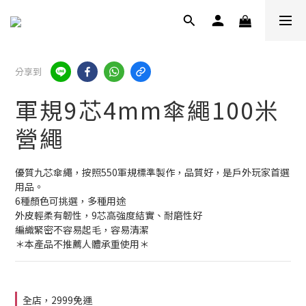
分享到
軍規9芯4mm傘繩100米
營繩
優質九芯傘繩，按照550軍規標準製作，品質好，是戶外玩家首選
用品。
6種顏色可挑選，多種用途
外皮輕柔有韌性，9芯高強度結實、耐磨性好
編織緊密不容易起毛，容易清潔
＊本產品不推薦人體承重使用＊
全店，2999免運