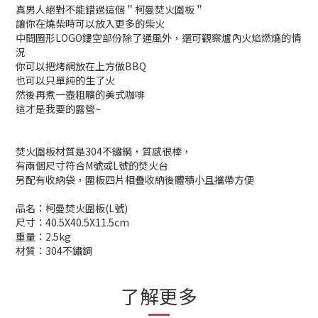
真男人絕對不能錯過這個＂柯曼焚火圍板＂
讓你在燒柴時可以放入更多的柴火
中間圖形LOGO鏤空部份除了通風外，還可觀察爐內火焰燃燒的情
況
你可以把烤網放在上方做BBQ
也可以只單純的生了火
然後再煮一壺粗曠的美式咖啡
這才是我要的露營~
焚火圍板材質是304不鏽鋼，質感很棒，
有兩個尺寸符合M號或L號的焚火台
另配有收納袋，圍板四片相疊收納後體積小且攜帶方便
品名：柯曼焚火圍板(L號)
尺寸：40.5X40.5X11.5cm
重量：2.5kg
材質：304不鏽鋼
了解更多