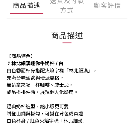
送貨及付款
商品描述
顧客評價
方式
商品描述
【商品特色】
🥛
林北細漢迷你牛奶杯 / 白
白色霧面杯身搭配火焰字樣「林北細漢」，
充滿台味幽默與硬派風格。
無論拿來喝一杯咖啡、威士忌，
或吊掛掛件時，展現個人化態度。
經典奶杯造型，縮小版更可愛
附登山繩與掛勾，可掛在背包或桌邊
白色杯身 / 紅色火焰字樣「林北細漢」