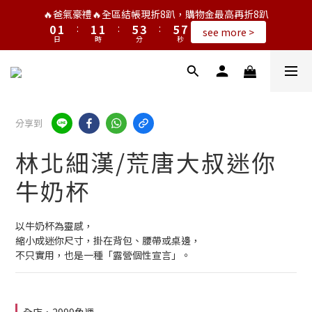
1
2
2
2
6
4
6
6
🔥爸氣豪禮🔥全區結帳現折8趴，購物金最高再折8趴
0
1
:
1
1
:
5
3
:
5
5
see more >
日
時
分
秒
0
0
0
4
2
4
4
3
1
3
3
2
0
2
2
1
1
1
0
0
0
分享到
林北細漢/荒唐大叔迷你
牛奶杯
以牛奶杯為靈感，
縮小成迷你尺寸，掛在背包、腰帶或桌邊，
不只實用，也是一種「露營個性宣言」。