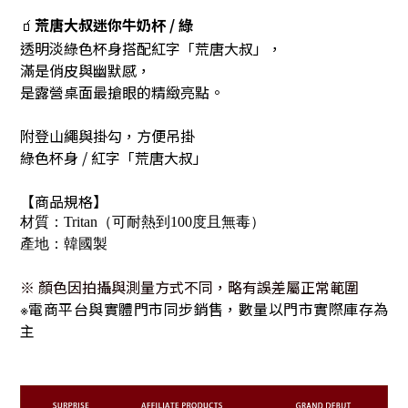
🧃
荒唐大叔迷你牛奶杯 / 綠
透明淡綠色杯身搭配紅字「荒唐大叔」，
滿是俏皮與幽默感，
是露營桌面最搶眼的精緻亮點。
附登山繩與掛勾，方便吊掛
綠色杯身 / 紅字「荒唐大叔」
【商品規格】
材質：Tritan（可耐熱到100度且無毒
）
產地：韓國製
※ 顏色因拍攝與測量方式不同，略有誤差屬正常範圍
電商平台與實體門市同步銷售，數量以門市實際庫存為
※
主