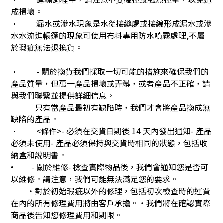
成損壞。
• 漏水或滲水現象是水從接縫處或接線形成漏水或滲
水水流進帳篷的現象可使用布料專用防水噴霧處理,不屬
於瑕疵無法退換貨。
• - 關於換貨我們採取一切可能的措施來確保我們的
產品質量，但萬一產品損壞或弄髒，或者產品不正確，請
與我們聯繫並提供詳細信息。
只有當產品最初有缺陷時，我們才會將產品換成無
缺陷的產品。
• <條件>- 必須在交貨日期後 14 天內發出通知- 產品
必須未使用- 產品必須保持與交貨時相同的狀態，包括收
納盒和說明書。
關於維修
檢查實際物品後，我們會通知您是否可
• -
-
以維修。請注意，我們可能無法滿足您的要求。
‧對於初始瑕疵以外的修理，包括初次檢查時的運費
在內的所有修理費用將由客戶承擔。‧我們將在確認實際
商品後告知您修理費用和期限。