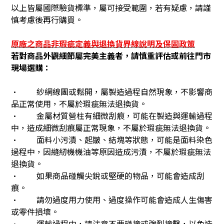
以上皆屬國際驗貨標準，屬可接受範圍，若有疑慮，請謹
慎考慮後再行購買。
原廠之商品非瑕疵定義與退換貨界線說明及保固政策
若對商品外觀細節屬完美主義者，請慎重評估或前往門市
現場選購：
• 紗網線團或鬆開，屬製造過程自然現象，不影響商
品正常使用，不屬於瑕疵無法退換貨。
• 金屬材質營柱有細微刮痕，可能在製造與運輸過程
中，造成細微刮痕屬正常現象，不屬於瑕疵無法退換貨。
• 面料小污漬、起皺、結塊等狀態，可能是面料染色
過程中，因縫紉機機油等原因造成污漬，不屬於瑕疵無法
退換貨。
• 如果商品碰觸尖銳或堅硬的物品，可能會造成刮
痕。
• 請勿過度用力使用、過度操作可能會造成人生傷害
或零件損壞。
• 運輸過程中，請注意不要碰撞或強烈撞擊，以免造