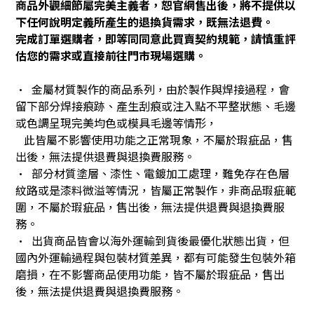
商品外觀細節屬完美主義者，恕官網售出後，將不提供以
下任何說明定義所產生的退換貨需求，既無法退費。
完成訂單選購者，即等同同意此買賣契約規範，請慎重評
估您的需求或直接前往門市現場選購。
• 金屬材質製作的商品系列，由於製作與焊接過程，會
留下部分焊接痕跡、產生刮痕或注入點不平整狀態、毛邊
或色調呈現完美均色或模具毛邊等情形，
此皆屬不影響使用功能之正常現象，不屬於瑕疵品，售
出後，無法提供退費與退換費服務。
• 部分材質塗層、漆性、電鍍加工處理，難免存在色層
紋路或是漆料微溢等情況，皆屬正常製作，非商品瑕疵範
圍，不屬於瑕疵品，售出後，無法提供退費與退換費服
務。
• 出貨商品皆會以海外運輸到貨後最優化狀態出貨，但
國內外運輸過程與包裝材質差異，都有可能發生包裝外箱
磨損，在不影響商品使用功能，皆不屬於瑕疵品，售出
後，無法提供退費與退換費服務。