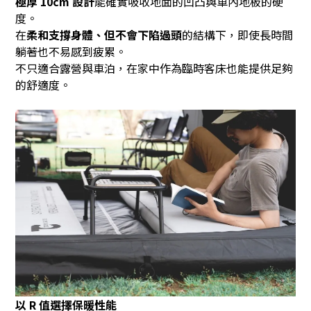
極厚
10cm
設計
能確實吸收地面的凹凸與車內地板的硬
度。
在
柔和支撐身體、但不會下陷過頭
的結構下，即使長時間
躺著也不易感到疲累。
不只適合露營與車泊，在家中作為臨時客床也能提供足夠
的舒適度。
以 R 值選擇保暖性能