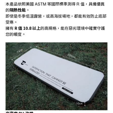
本產品依照美國
等國際標準測得
值，具備優異
ASTM
R
的
隔熱性能
。
即使是冬季低溫露營，或高海拔場地，都能有效防止底部
受寒。
擁有
R
值
10.8
以上
的高規格，能在惡劣環境中確實守護
您的暖度。