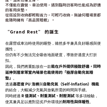
不僅能在露營、車泊使用，遇到臨時訪客時也能成為舒適
的客用床墊。
從搭設到收納都輕鬆省力，可輕巧收納，無論何種場景都
能隨時擁有「高品質睡眠」。
“Grand Rest” 的誕生
在露營或車泊時使用的睡墊，雖然多半兼具良好睡感與便
攜性，
但仍有不少無法完全吸收地面硬度，導致舒適度大打折
扣。
能在戶外提供極致舒適，同時
因此，我們將重點放在一款
延伸到居家等室內場景也能使用的「極厚自動充氣睡
墊」
。
高密度 PU 泡棉
自動充氣（Self-Inflation）機能
透過
與
的結合，大幅減少充氣與放氣所需的時間與手續。
R 值測試、耐重測試、耐壓測試
同時經過
等多項檢驗，
耐用性與保暖性
使其兼具足以應對惡劣戶外環境的
。