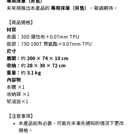
專用床單（另售）
未來將推出本產品的
專用床單（另售）
，敬請期待。
【商品規格】
材質
表面：30D 彈性布＋0.07mm TPU
底部：75D 190T 聚氨酯＋0.07mm TPU
尺寸
展開：
約
200 × 74 × 10 cm
收納：
約
28 × 30 × 72 cm
重量：
約
3.1 kg
內容物
本體 ×1
收納袋 ×1
×1
幫浦袋
【注意事項】
本產品如有必要，可能在未事先通知的情況下更改
規格。