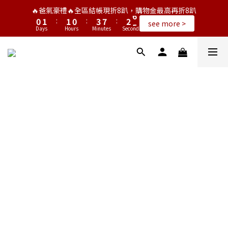
1
2
2
1
4
8
3
6
🔥爸氣豪禮🔥全區結帳現折8趴，購物金最高再折8趴
0
1
:
1
0
:
3
7
:
2
5
see more >
Days
Hours
Minutes
Seconds
0
0
2
6
1
4
1
5
0
3
0
4
2
3
1
2
0
1
0