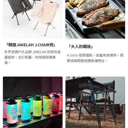
「韓國JAKELAH J.CHAIR椅」
「大人的鐵板」
世界頂級戶外品牌 JAKELAH 的高性能
4.5mm 極厚鐵板，高蓄熱高導熱，把
露營椅，主打輕量、耐用與舒適兼
餐桌瞬間變成鐵板燒吧台。
具。