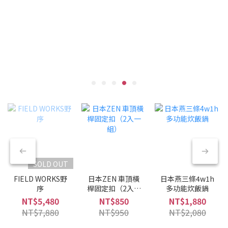
SOLD OUT
FIELD WORKS野
日本ZEN 車頂橫
日本燕三條4w1h
序
桿固定扣（2入一
多功能炊飯鍋
組）
NT$5,480
NT$850
NT$1,880
NT$7,880
NT$950
NT$2,080