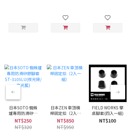
日本SOTO 蜘蛛
日本ZEN 車頂橫
FIELD WORKS 擎
爐專用防滑矽膠
桿固定扣（2入一
桌腳套(四入一組)
腳套 ST-
組）
NT$250
NT$850
NT$100
3105LU(夜光綠/
NT$320
NT$950
夜光藍)